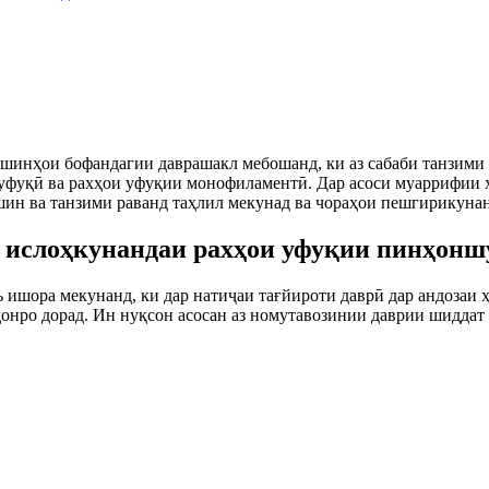
шинҳои бофандагии даврашакл мебошанд, ки аз сабаби танзими 
 уфуқӣ ва рахҳои уфуқии монофиламентӣ. Дар асоси муаррифии 
ошин ва танзими раванд таҳлил мекунад ва чораҳои пешгирикун
а ислоҳкунандаи рахҳои уфуқии пинҳонш
ишора мекунанд, ки дар натиҷаи тағйироти даврӣ дар андозаи ҳа
ро дорад. Ин нуқсон асосан аз номутавозинии даврии шиддат а