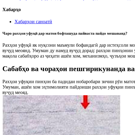
Хабарҳо
Хабарҳои саноатӣ
Чаро рахҳои уфуқӣ дар матои бофташуда пайваста пайдо мешаванд?
Рахҳои уфуқӣ як нуқсони маъмули бофандагӣ дар истеҳсоли мо
вуҷуд меоянд. Умуман ду намуд вуҷуд дорад: рахҳои пинҳонии
мақола сабабҳоро аз ҷиҳати ашёи хом, механизмҳо, ҷузъҳои м
Сабабҳо ва чораҳои пешгирикунанда в
Рахҳои уфуқии пинҳон ба падидаи нобаробари зичии рӯи матоъ 
Умуман, ашёи хом эҳтимолияти пайдоиши рахҳои уфуқии пинҳон
вуҷуд меояд.