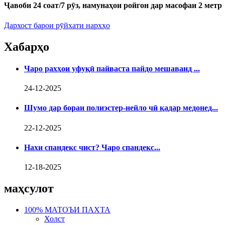
Ҷавоби 24 соат/7 рӯз, намунаҳои ройгон дар масофаи 2 метр
Дархост барои рӯйхати нархҳо
Хабарҳо
Чаро рахҳои уфуқӣ пайваста пайдо мешаванд ...
24-12-2025
Шумо дар бораи полиэстер-нейло чӣ қадар медонед...
22-12-2025
Нахи спандекс чист? Чаро спандекс...
12-18-2025
маҳсулот
100% МАТОЪИ ПАХТА
Холст