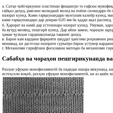
а. Сатҳи ҷойгиркунии пластинаи фишангро то ғафсии мувофиқ 
сайқал диҳед, равғани молиданӣ молед ва поёни силиндрро бо 
назорат кунед. Ками ғарқкунандаро мунтазам калибр кунед, ма
ками ғарқкунандаро дар доираи 0,05 мм ба ҳадди ақал расонед
б. Ҳарорат ва намӣ дар устохонаро назорат кунед. Умуман, ҳар
ба вуҷуд меоянд, пешгирӣ кунед. Дар айни замон, чораҳои за
ҳамаи ҷузъҳои гардишкунанда тақвият диҳед.
в. Барои кам кардани фарқияти шиддат ҳангоми роҳнамоии риш
мешавад, ки дастгоҳи назорати суръатро барои устувор кардан
г. Механизми гирифтани фосилавии матоъро ба механизми гири
Сабабҳо ва чораҳои пешгирикунанда в
Рахҳои уфуқии монофиламентӣ ба падидае ишора мекунанд, ки да
истеҳсоли воқеӣ, рахҳои уфуқии монофиламентӣ, ки аз ашёи х