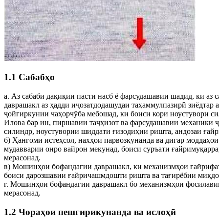
1.1 Сабабҳо
а. Аз сабаби дақиқии пасти насб ё фарсудашавии шадид, ки аз
даврашакл аз ҳадди иҷозатдодашудаи таҳаммулпазирӣ зиёдтар 
ҷойгиркунии чаҳорчӯба мебошад, ки боиси кори ноустувори си
Илова бар ин, пиршавии таҷҳизот ва фарсудашавии механикӣ ҷ
силиндр, ноустувории шиддати ғизодиҳии ришта, андозаи ғайр
б) Ҳангоми истеҳсол, нахҳои парвозкунанда ва дигар моддаҳо
мудавварии онро вайрон мекунад, боиси суръати ғайримуқарра
мерасонад.
в) Мошинҳои бофандагии даврашакл, ки механизмҳои ғайрифаъ
боиси дарозшавии ғайричашмдошти ришта ва тағирёбии миқдори
г. Мошинҳои бофандагии даврашакл бо механизмҳои фосилавии 
мерасонад.
1.2 Чораҳои пешгирикунанда ва ислоҳӣ