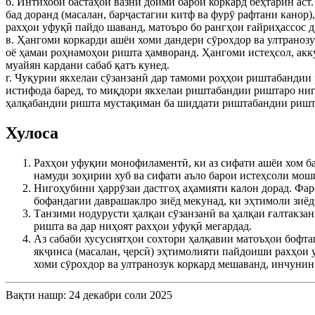
б. Интихоби бастаҳои вазни доимӣ барои коркард беҳтарин аст
бад доранд (масалан, барҷастагии китф ва фурӯ рафтани канор)
рахҳои уфуқӣ пайдо шаванд, матоъро бо рангҳои ғайриҳассос д
в. Ҳангоми коркарди ашёи хоми дандери сӯрохдор ва ултранозу
оё ҳамаи роҳнамоҳои ришта ҳамворанд. Ҳангоми истеҳсол, акк
муайян кардани сабаб қатъ кунед.
г. Чуқурии якхелаи сӯзанзанӣ дар тамоми роҳҳои риштабандии 
истифода баред, то миқдори якхелаи риштабандии риштаро ниго
ҳалқабандии ришта мустақиман ба шиддати риштабандии ришта 
Хулоса
Рахҳои уфуқии монофиламентӣ, ки аз сифати ашёи хом ба
намуди зоҳирии хуб ва сифати аъло барои истеҳсоли мо
Нигоҳубини ҳаррӯзаи дастгоҳ аҳамияти калон дорад. Фар
бофандагии даврашаклро зиёд мекунад, ки эҳтимоли зиёд
Танзими нодурусти ҳалқаи сӯзанзанӣ ва ҳалқаи ғалтакз
ришта ва дар ниҳоят рахҳои уфуқӣ мегардад.
Аз сабаби хусусиятҳои сохтори ҳалқавии матоъҳои бофта
якҷинса (масалан, ҷерсӣ) эҳтимолияти пайдоиши рахҳои уф
хоми сӯрохдор ва ултранозук коркард мешаванд, инчунин
Вақти нашр: 24 декабри соли 2025