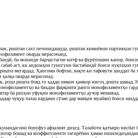
лан, риштаи сахт печонидашуда, риштаи кимиёвии партияҳои гу
нофиламент оварда мерасонанд.
табандӣ, ба монанди барҷастагии китф ва фурӯпошии канор, бои
сабаб аст, ки андозаҳои гуногуни бастабандӣ боиси нуқтаҳои г
ришта мегардад. Ҳангоми бофтан, вақте ки тафовути шиддат ба 
 ҳалқа оварда мерасонад.
к, роҳи ришта бояд то ҳадди имкон ҳамвор нигоҳ дошта шавад. 
онофиламентҳо ва баъдан фарқияти ранги монофиламентҳо гарда
бештар ба рахҳои уфуқии монофиламентҳо дучор мешавад.
аонқадар чуқур пахш кардани сӯзан дар мавқеи муайян) боиси шид
олкунандагони бонуфуз афзалият диҳед. Талаботи қатъиро нисба
болотар бошад ва коэффитсиенти тағирёбии ҳамаи нишондиҳандаҳ