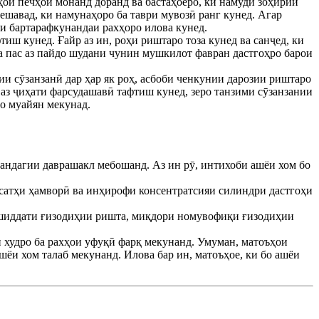
ҳои печҳои монанд доранд ва бастаҳоеро, ки намуди зоҳирии
мешавад, ки намунаҳоро ба таври мувозӣ ранг кунед. Агар
ои бартарафкунандаи рахҳоро илова кунед.
иш кунед. Ғайр аз ин, роҳи риштаро тоза кунед ва санҷед, ки
а пас аз пайдо шудани чунин мушкилот фавран дастгоҳро барои
и сӯзанзанӣ дар ҳар як роҳ, асбоби ченкунии дарозии риштаро
 аз ҷиҳати фарсудашавӣ тафтиш кунед, зеро танзими сӯзанзании
о муайян мекунад.
фандагии даврашакл мебошанд. Аз ин рӯ, интихоби ашёи хом бо
 сатҳи ҳамворӣ ва инҳирофи консентратсияи силиндри дастгоҳи
и шиддати ғизодиҳии ришта, миқдори номувофиқи ғизодиҳии
 худро ба рахҳои уфуқӣ фарқ мекунанд. Умуман, матоъҳои
ашёи хом талаб мекунанд. Илова бар ин, матоъҳое, ки бо ашёи