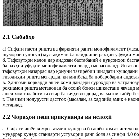
2.1 Сабабҳо
а) Сифати пасти ришта ва фарқияти ранги монофиламент (маса
шумораи гуногун) мустақиман ба пайдоиши рахҳои уфуқии мо
б. Тафовутҳои калон дар андозаи бастабандӣ ё нуқсонҳои бас
ба рахҳои уфуқии монофиламентӣ оварда мерасонанд. Ин аз он 
тафовутҳои назаррас дар қонуни тағирёбии шиддати кушодани 
ғизодиҳии ришта мегардад, ки минбаъд ба нобаробарии андозаи
в. Ҳангоми коркарди ашёи хоми дандери сӯрохдор ва ултранозу
роҳнамои ришта метавонад ба осонӣ боиси шикастани якчанд м
ашёи хом талаботи сахттар ба таҷҳизот дорад ва матои тайёр 
г. Танзими нодурусти дастгоҳ (масалан, аз ҳад зиёд амиқ ё н
мегардад.
2.2 Чораҳои пешгирикунанда ва ислоҳӣ
а. Сифати ашёи хомро таъмин кунед ва ба ашёи хом аз истеҳс
муқаррар кунед: стандарти устувории ранг бояд аз синфи 4.0 