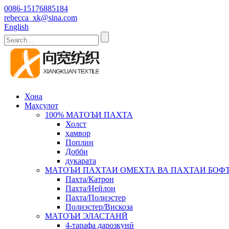
0086-15176885184
rebecca_xk@sina.com
English
Хона
Маҳсулот
100% МАТОЪИ ПАХТА
Холст
ҳамвор
Поплин
Добби
дукарата
МАТОЪИ ПАХТАИ ОМЕХТА ВА ПАХТАИ БОФ
Пахта/Катрон
Пахта/Нейлон
Пахта/Полиэстер
Полиэстер/Вискоза
МАТОЪИ ЭЛАСТАНӢ
4-тарафа дарозкунӣ