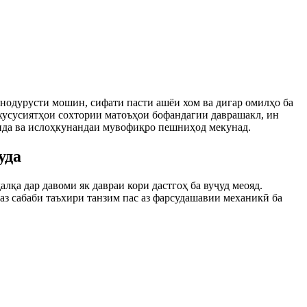
нодурусти мошин, сифати пасти ашёи хом ва дигар омилҳо ба
хусусиятҳои сохтории матоъҳои бофандагии даврашакл, ин
анда ва ислоҳкунандаи мувофиқро пешниҳод мекунад.
уда
лқа дар давоми як давраи кори дастгоҳ ба вуҷуд меояд.
з сабаби таъхири танзим пас аз фарсудашавии механикӣ ба