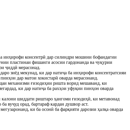
рӣ ва инҳирофи консентрӣ дар силиндри мошини бофандагии
кунии пластинаи фишанги асосии гардонанда ва чуқурии
ри ҷиддӣ мерасонад.
аро зиёд мекунад, ки дар натиҷа ба инҳирофи консентратсияи
 пинҳон дар матои хокистарӣ оварда мерасонанд.
ндаи механизми ғизодиҳии ришта ворид мешаванд, ки
гардад, ки дар натиҷа ба рахҳои уфуқии пинҳон оварда
 калони шиддати риштаро ҳангоми ғизодиҳӣ, ки метавонад
а вуҷуд орад, бартараф кардан душвор аст.
егузаронанд, ки ба осонӣ ба фарқияти дарозии ҳалқа оварда