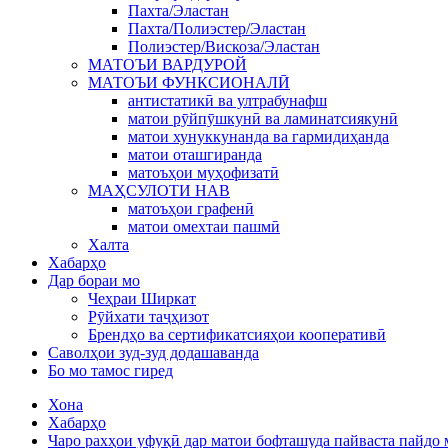
Пахта/Эластан
Пахта/Полиэстер/Эластан
Полиэстер/Вискоза/Эластан
МАТОЪИ ВАРДУРОЙ
МАТОЪИ ФУНКСИОНАЛӢ
антистатикӣ ва ултрабунафш
матои рӯйпӯшкунӣ ва ламинатсиякунӣ
матои хунуккунанда ва гармидиҳанда
матои оташгиранда
матоъҳои муҳофизатӣ
МАҲСУЛОТИ НАВ
матоъҳои графенӣ
матои омехтаи пашмӣ
Халта
Хабарҳо
Дар бораи мо
Чеҳраи Ширкат
Рӯйхати таҷҳизот
Брендҳо ва сертификатсияҳои кооперативӣ
Саволҳои зуд-зуд додашаванда
Бо мо тамос гиред
Хона
Хабарҳо
Чаро рахҳои уфуқӣ дар матои бофташуда пайваста пайдо