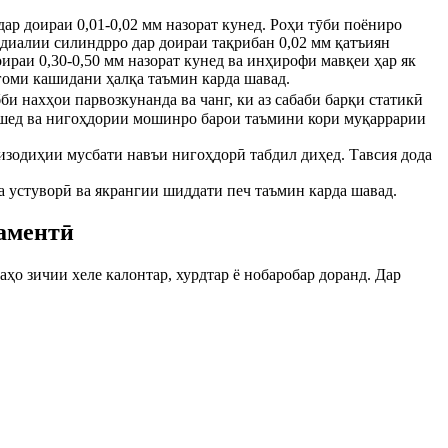
р доираи 0,01-0,02 мм назорат кунед. Роҳи тӯби поёниро
адиалии силиндрро дар доираи тақрибан 0,02 мм қатъиян
ираи 0,30-0,50 мм назорат кунед ва инҳирофи мавқеи ҳар як
гоми кашидани ҳалқа таъмин карда шавад.
би нахҳои парвозкунанда ва чанг, ки аз сабаби барқи статикӣ
дешед ва нигоҳдории мошинро барои таъмини кори муқаррарии
зодиҳии мусбати навъи нигоҳдорӣ табдил диҳед. Тавсия дода
а устуворӣ ва якрангии шиддати печ таъмин карда шавад.
аментӣ
аҳо зичии хеле калонтар, хурдтар ё нобаробар доранд. Дар