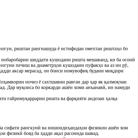
ногун, риштаи рангнашуда ё истифодаи омехтаи риштаҳо бо
си нобаробарии шиддати кушодани ришта мешаванд, ки ба осонӣ
уногуни печиш ва диаметрҳои кушодани пуфакҳо ва аз ин рӯ,
ҳадди аксар мерасад, он боиси номувофиқ будани миқдори
Ноҳамвории ночиз ё сахтшавии равған дар ҳар як қалмоқчаи
д. Дар муқоиса бо коркарди ашёи хоми анъанавӣ, ин намуди
дати ғайримуқаррарии ришта ва фарқияти андозаи ҳалқа
т ба сифати рангкунӣ ва нишондиҳандаҳои физикии ашёи хом
ои физикӣ бояд ба ҳадди ақал расонида шавад.