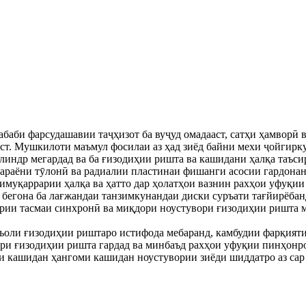
 сабаби фарсудашавии таҷҳизот ба вуҷуд омадааст, сатҳи ҳамво
аст. Мушкилоти маъмул фосилаи аз ҳад зиёд байни мехи ҷойгир
линдр мегардад ва ба ғизодиҳии ришта ва кашидани ҳалқа таъси
араёни тӯлонӣ ва радиалии пластинаи фишанги асосии гардонанд
имуқаррарии ҳалқа ва ҳатто дар ҳолатҳои вазнин рахҳои уфуқии
и бегона ба лағжандаи танзимкунандаи диски суръати тағйирёба
рии тасмаи синхронӣ ва миқдори ноустувори ғизодиҳии ришта ме
оли ғизодиҳии риштаро истифода мебаранд, камбудии фарқияти
 ғизодиҳии ришта гардад ва минбаъд рахҳои уфуқии пинҳонро б
кашидан ҳангоми кашидан ноустувории зиёди шиддатро аз сар м