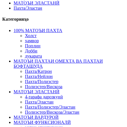
МАТОЪИ ЭЛАСТАНӢ
Пахта/Эластан
Категорияҳо
100% МАТОЪИ ПАХТА
Холст
ҳамвор
Поплин
Добби
дукарата
МАТОЪИ ПАХТАИ ОМЕХТА ВА ПАХТАИ
БОФТАШУДА
Пахта/Катрон
Пахта/Нейлон
Пахта/Полиэстер
Полиэстер/Вискоза
МАТОЪИ ЭЛАСТАНӢ
4-тарафа дарозкунӣ
Пахта/Эластан
Пахта/Полиэстер/Эластан
Полиэстер/Вискоза/Эластан
МАТОЪИ ВАРДУРОЙ
МАТОЪИ ФУНКСИОНАЛӢ