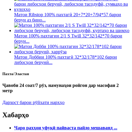
Матои Ribstop 100% пахтагӣ 20+7*20+7/94*57 барои
берун аз бино...
Матои 100% пахтагин 2/1 S Twill 32*32/142*70 барои
берун...
Матои Доббии 100% пахтагӣ 32*32/178*102 барои
либосҳои берунӣ...
Пахта/Эластан
Ҷавоби 24 соат/7 рӯз, намунаҳои ройгон дар масофаи 2
метр
Дархост барои рӯйхати нархҳо
Хабарҳо
Чаро рахҳои уфуқӣ пайваста пайдо мешаванд ...