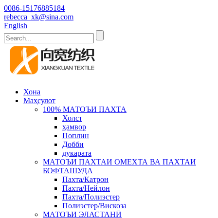
0086-15176885184
rebecca_xk@sina.com
English
Хона
Маҳсулот
100% МАТОЪИ ПАХТА
Холст
ҳамвор
Поплин
Добби
дукарата
МАТОЪИ ПАХТАИ ОМЕХТА ВА ПАХТАИ
БОФТАШУДА
Пахта/Катрон
Пахта/Нейлон
Пахта/Полиэстер
Полиэстер/Вискоза
МАТОЪИ ЭЛАСТАНӢ