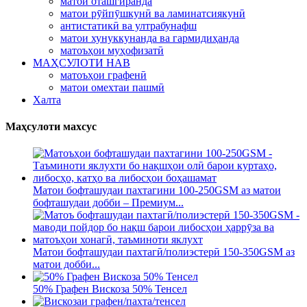
матои оташгиранда
матои рӯйпӯшкунӣ ва ламинатсиякунӣ
антистатикӣ ва ултрабунафш
матои хунуккунанда ва гармидиҳанда
матоъҳои муҳофизатӣ
МАҲСУЛОТИ НАВ
матоъҳои графенӣ
матои омехтаи пашмӣ
Халта
Маҳсулоти махсус
Матои бофташудаи пахтагини 100-250GSM аз матои
бофташудаи добби – Премиум...
Матои бофташудаи пахтагӣ/полиэстерӣ 150-350GSM аз
матои добби...
50% Графен Вискоза 50% Тенсел