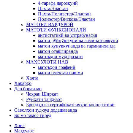
4-тарафа дарозкунӣ
Пахта/Эластан
Пахта/Полиэстер/Эластан
Полиэстер/Вискоза/Эластан
МАТОЪИ ВАРДУРОЙ
МАТОЪИ ФУНКСИОНАЛӢ
антистатикӣ ва ултрабунафш
матои рӯйпӯшкунӣ ва ламинатсиякунӣ
матои хунуккунанда ва гармидиҳанда
матои оташгиранда
матоъҳои муҳофизатӣ
МАҲСУЛОТИ НАВ
матоъҳои графенӣ
матои омехтаи пашмӣ
Халта
Хабарҳо
Дар бораи мо
Чеҳраи Ширкат
Рӯйхати таҷҳизот
Брендҳо ва сертификатсияҳои кооперативӣ
Саволҳои зуд-зуд додашаванда
Бо мо тамос гиред
Хона
Маҳсулот