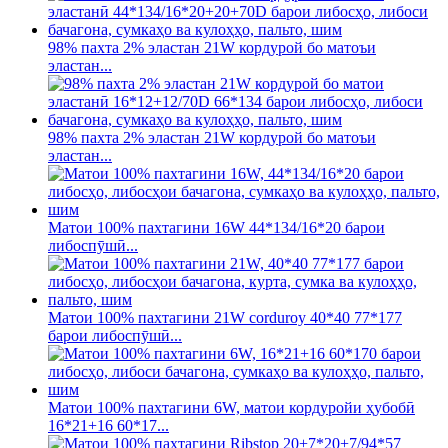
98% пахта 2% эластан 21W кордурой бо матоъи
эластан...
98% пахта 2% эластан 21W кордурой бо матоъи
эластан...
Матои 100% пахтагини 16W 44*134/16*20 барои
либоспӯшӣ...
Матои 100% пахтагини 21W corduroy 40*40 77*177
барои либоспӯшӣ...
Матои 100% пахтагини 6W, матои кордуройи ҳубобӣ
16*21+16 60*17...