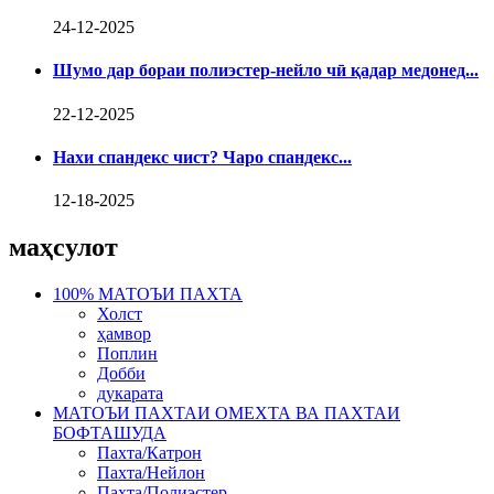
24-12-2025
Шумо дар бораи полиэстер-нейло чӣ қадар медонед...
22-12-2025
Нахи спандекс чист? Чаро спандекс...
12-18-2025
маҳсулот
100% МАТОЪИ ПАХТА
Холст
ҳамвор
Поплин
Добби
дукарата
МАТОЪИ ПАХТАИ ОМЕХТА ВА ПАХТАИ
БОФТАШУДА
Пахта/Катрон
Пахта/Нейлон
Пахта/Полиэстер