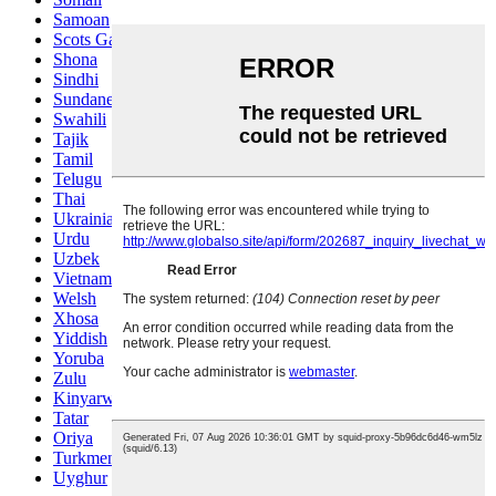
Samoan
Scots Gaelic
Shona
Sindhi
Sundanese
Swahili
Tajik
Tamil
Telugu
Thai
Ukrainian
Urdu
Uzbek
Vietnamese
Welsh
Xhosa
Yiddish
Yoruba
Zulu
Kinyarwanda
Tatar
Oriya
Turkmen
Uyghur