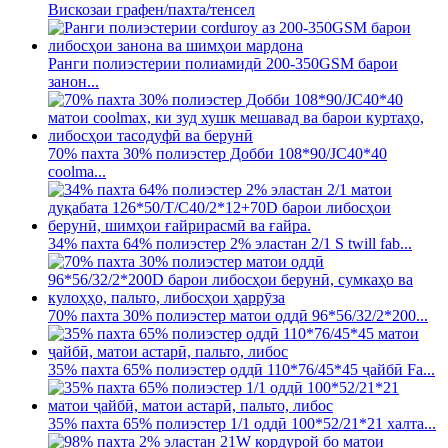
Вискозаи графен/пахта/тенсел
Ранги полиэстерии полиамидӣ 200-350GSM барои
занон...
70% пахта 30% полиэстер Добби 108*90/JC40*40
coolma...
34% пахта 64% полиэстер 2% эластан 2/1 S twill fab...
70% пахта 30% полиэстер матои оддӣ 96*56/32/2*200...
35% пахта 65% полиэстер оддӣ 110*76/45*45 ҷайбӣ Fa...
35% пахта 65% полиэстер 1/1 оддӣ 100*52/21*21 халта...