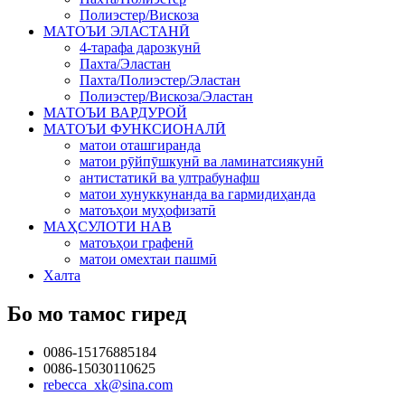
Полиэстер/Вискоза
МАТОЪИ ЭЛАСТАНӢ
4-тарафа дарозкунӣ
Пахта/Эластан
Пахта/Полиэстер/Эластан
Полиэстер/Вискоза/Эластан
МАТОЪИ ВАРДУРОЙ
МАТОЪИ ФУНКСИОНАЛӢ
матои оташгиранда
матои рӯйпӯшкунӣ ва ламинатсиякунӣ
антистатикӣ ва ултрабунафш
матои хунуккунанда ва гармидиҳанда
матоъҳои муҳофизатӣ
МАҲСУЛОТИ НАВ
матоъҳои графенӣ
матои омехтаи пашмӣ
Халта
Бо мо тамос гиред
0086-15176885184
0086-15030110625
rebecca_xk@sina.com