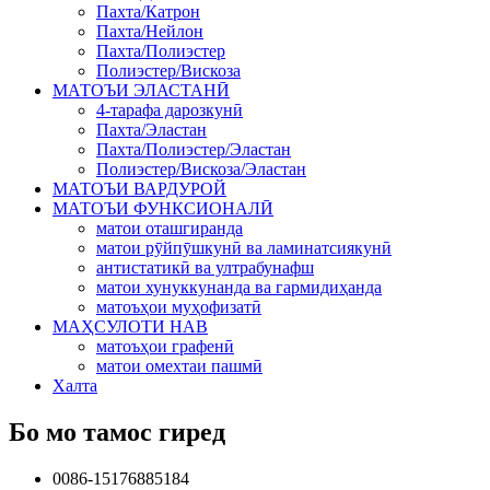
Пахта/Катрон
Пахта/Нейлон
Пахта/Полиэстер
Полиэстер/Вискоза
МАТОЪИ ЭЛАСТАНӢ
4-тарафа дарозкунӣ
Пахта/Эластан
Пахта/Полиэстер/Эластан
Полиэстер/Вискоза/Эластан
МАТОЪИ ВАРДУРОЙ
МАТОЪИ ФУНКСИОНАЛӢ
матои оташгиранда
матои рӯйпӯшкунӣ ва ламинатсиякунӣ
антистатикӣ ва ултрабунафш
матои хунуккунанда ва гармидиҳанда
матоъҳои муҳофизатӣ
МАҲСУЛОТИ НАВ
матоъҳои графенӣ
матои омехтаи пашмӣ
Халта
Бо мо тамос гиред
0086-15176885184