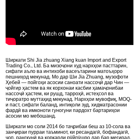
Ширкати Shi Jia zhuang Xiang kuan Import and Export
Trading Co., Ltd. Ба мизоҷони худ нархҳои пасттарин,
сифати аъло ва интихоби васеътарини матоъҳоро
пешниҳод мекунад. Мо дар Ши Jia Zhuang, музофоти
Ҳебей — пойгоҳи асосии саноати нассоҷӣ дар Чин —
ҷойгир ҳастем ва як корхонаи касбии ҳамаҷонибаи
нассоҷӣ ҳастем, ки рушд, тарроҳӣ, истеҳсол ва
тиҷоратро муттаҳид мекунад. Нархҳои мувофиқ, MOQ-
и паст, сифати баланд, интиқоли зуд, хидматрасонии
фардӣ ва имконоти гуногуни пардохт бартариҳои
асосии мо мебошанд.
Ширкати мо соли 2014 бо таҷрибаи беш аз 10-сола ва
занҷираи пурраи таъминот, ки ресандагӣ, бофандагӣ,
чоп, рангкунӣ ва коркарди рӯйпӯшро дар бар мегирад,