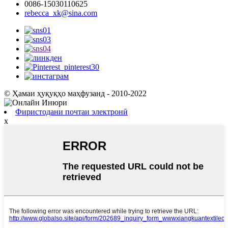
0086-15030110625
rebecca_xk@sina.com
© Ҳамаи ҳуқуқҳо маҳфузанд - 2010-2022
Фиристодани почтаи электронӣ
x