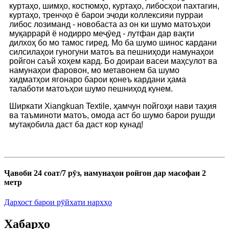
куртаҳо, шимҳо, костюмҳо, куртаҳо, либосҳои пахтагин,
куртаҳо, тренчҳо ё барои эҷоди коллексияи пурраи
либос лозиманд - новобаста аз он ки шумо матоъҳои
муқаррарӣ ё нодирро меҷӯед - лутфан дар вақти
дилхоҳ бо мо тамос гиред. Мо ба шумо шинос кардани
силсилаҳои гуногуни матоъ ва пешниҳоди намунаҳои
ройгон саъй хоҳем кард. Бо доираи васеи маҳсулот ва
намунаҳои фаровон, мо метавонем ба шумо
хидматҳои ягонаро барои қонеъ кардани ҳама
талаботи матоъҳои шумо пешниҳод кунем.
Ширкати Xiangkuan Textile, ҳамчун пойгоҳи нави таҳия
ва таъминоти матоъ, омода аст бо шумо барои рушди
мутақобила даст ба даст кор кунад!
Ҷавоби 24 соат/7 рӯз, намунаҳои ройгон дар масофаи 2
метр
Дархост барои рӯйхати нархҳо
Хабарҳо