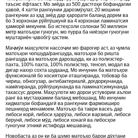
таъсис ёфтааст. Мо зиёда аз 500 дастгоҳи бофандагии
ҳавоӣ, 4 хатти рангкунии дарозмӯҳлат, 20 мошини
рангкунии аз ҳад зиёд дар ҳарорати баланд дорем ва
бо 3 корхонаи рӯйпӯшкунӣ ва 4 корхонаи ламинатсия
ҳамкорӣ мекунем. Бо истеҳсоли солонаи 50 миллион
метр матоъҳои гуногун, мо пурра ба ниёзҳои гуногуни
муштариён ҷавобгӯ ҳастем.
Маҷмӯи маҳсулоти нассоҷии мо фарогир аст, аз ҷумла
матоъҳои чопшуда/рангшуда, матоъҳои бо ришта
рангшуда ва матоъҳои дарозшуда, ки аз полиэстер-
пахта, 100% пахта, 100% полиэстер, тенсел, модал ва
дигар нахҳо сохта шудаанд. Мо инчунин ба матоъҳои
функсионалӣ бо хосиятҳои оташгиранда, тобовар ба
чириш, обногузар, антибактериалӣ, доғдоркунанда,
намӣгиранда, рӯйпӯшкунанда ва ламинатсиякунанда
тахассус дорем. Маҳсулоти мо дорои устувории аълои
ранг ва мустаҳкамии баланд мебошанд. Мо инчунин
хидматҳои бофандагӣ ва рангкунии фармоиширо
пешниҳод менамоем. Матоъҳо ба таври васеъ дар
либоси корӣ, либоси ҳаррӯза, либоси варзишӣ, либоси
берунӣ, либоси мӯд, либоси хонагӣ ва либосҳои
гуногуни этникӣ истифода мешаванд.
Новобаста аз он ки ба шумо матоъҳо барои дӯхтани