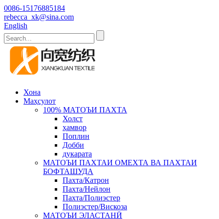
0086-15176885184
rebecca_xk@sina.com
English
Хона
Маҳсулот
100% МАТОЪИ ПАХТА
Холст
ҳамвор
Поплин
Добби
дукарата
МАТОЪИ ПАХТАИ ОМЕХТА ВА ПАХТАИ
БОФТАШУДА
Пахта/Катрон
Пахта/Нейлон
Пахта/Полиэстер
Полиэстер/Вискоза
МАТОЪИ ЭЛАСТАНӢ