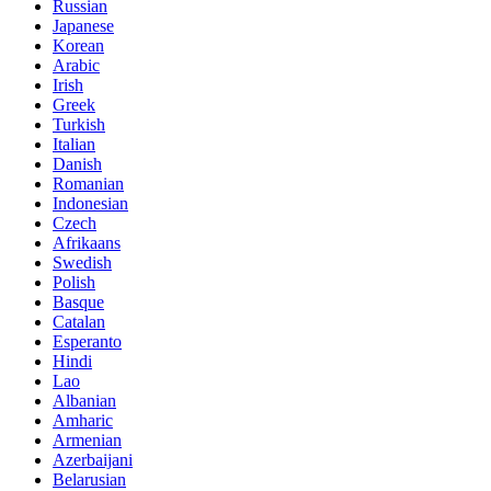
Russian
Japanese
Korean
Arabic
Irish
Greek
Turkish
Italian
Danish
Romanian
Indonesian
Czech
Afrikaans
Swedish
Polish
Basque
Catalan
Esperanto
Hindi
Lao
Albanian
Amharic
Armenian
Azerbaijani
Belarusian