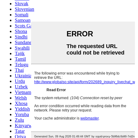
Slovak
Slovenian
Somali
Samoan
Scots Gaelic
Shona
Sindhi
Sundanese
Swahili
Tajik
Tamil
Telugu
Thai
Ukrainian
Urdu
Uzbek
Vietnamese
Welsh
Xhosa
Yiddish
Yoruba
Zulu
Kinyarwanda
Tatar
Oriya