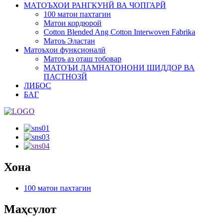
МАТОЪХОИ РАНГКУНЙ ВА ЧОПГАРЙ
100 матои пахтагин
Матои кордюрой
Cotton Blended Ang Cotton Interwoven Fabrika
Матоъ Эластан
Матоъҳои функсионалӣ
Матоъ аз оташ тобовар
МАТОЪИ ЛАМНАТОНОНИ ШИДДОР ВА
ПАСТНОЗЙ
ЛИБОС
БАГ
Хона
100 матои пахтагин
Маҳсулот