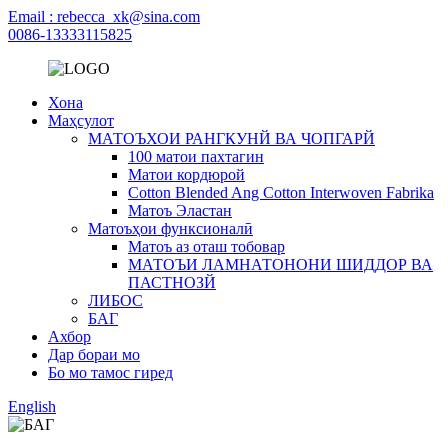
Email : rebecca_xk@sina.com
0086-13333115825
Хона
Маҳсулот
МАТОЪХОИ РАНГКУНЙ ВА ЧОПГАРЙ
100 матои пахтагин
Матои кордюрой
Cotton Blended Ang Cotton Interwoven Fabrika
Матоъ Эластан
Матоъҳои функсионалӣ
Матоъ аз оташ тобовар
МАТОЪИ ЛАМНАТОНОНИ ШИДДОР ВА
ПАСТНОЗЙ
ЛИБОС
БАГ
Ахбор
Дар бораи мо
Бо мо тамос гиред
English