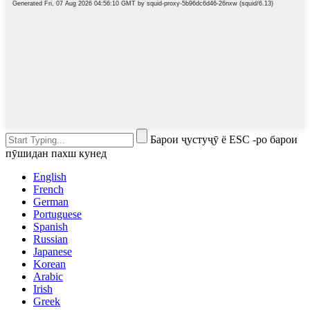
Барои ҷустуҷӯ ё ESC -ро барои
пӯшидан пахш кунед
English
French
German
Portuguese
Spanish
Russian
Japanese
Korean
Arabic
Irish
Greek