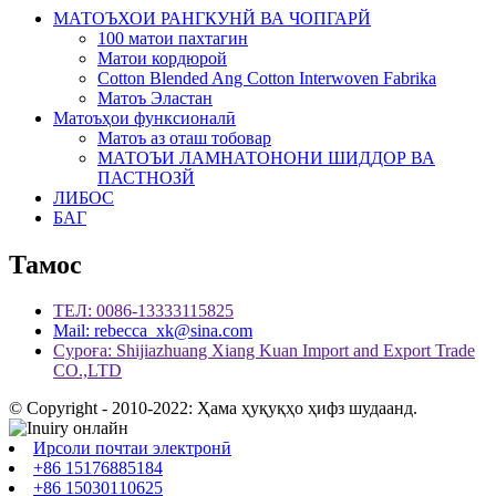
МАТОЪХОИ РАНГКУНЙ ВА ЧОПГАРЙ
100 матои пахтагин
Матои кордюрой
Cotton Blended Ang Cotton Interwoven Fabrika
Матоъ Эластан
Матоъҳои функсионалӣ
Матоъ аз оташ тобовар
МАТОЪИ ЛАМНАТОНОНИ ШИДДОР ВА
ПАСТНОЗЙ
ЛИБОС
БАГ
Тамос
ТЕЛ: 0086-13333115825
Mail: rebecca_xk@sina.com
Суроға: Shijiazhuang Xiang Kuan Import and Export Trade
CO.,LTD
© Copyright - 2010-2022: Ҳама ҳуқуқҳо ҳифз шудаанд.
Ирсоли почтаи электронӣ
+86 15176885184
+86 15030110625