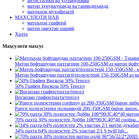
антистатикӣ ва ултрабунафш
матои хунуккунанда ва гармидиҳанда
матоъҳои муҳофизатӣ
МАҲСУЛОТИ НАВ
матоъҳои графенӣ
матои омехтаи пашмӣ
Халта
Маҳсулоти махсус
Матои бофташудаи пахтагини 100-250GSM аз матои бофт
Матои бофташудаи пахтагӣ/полиэстерӣ 150-350GSM аз ма
50% Графен Вискоза 50% Тенсел
Вискозаи графен/пахта/тенсел
Ранги полиэстерии полиамидӣ 200-350GSM барои занон..
70% пахта 30% полиэстер Добби 108*90/JC40*40 coolma..
34% пахта 64% полиэстер 2% эластан 2/1 S twill fab...