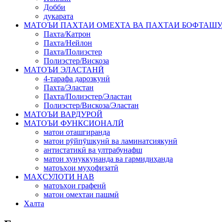
Добби
дукарата
МАТОЪИ ПАХТАИ ОМЕХТА ВА ПАХТАИ БОФТАШ
Пахта/Катрон
Пахта/Нейлон
Пахта/Полиэстер
Полиэстер/Вискоза
МАТОЪИ ЭЛАСТАНӢ
4-тарафа дарозкунӣ
Пахта/Эластан
Пахта/Полиэстер/Эластан
Полиэстер/Вискоза/Эластан
МАТОЪИ ВАРДУРОЙ
МАТОЪИ ФУНКСИОНАЛӢ
матои оташгиранда
матои рӯйпӯшкунӣ ва ламинатсиякунӣ
антистатикӣ ва ултрабунафш
матои хунуккунанда ва гармидиҳанда
матоъҳои муҳофизатӣ
МАҲСУЛОТИ НАВ
матоъҳои графенӣ
матои омехтаи пашмӣ
Халта