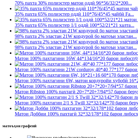
70% пахта 30% полиэстер матои оддӣ 96*56/32/2*200...
35% пахта 65% полиэстер оддӣ 110*76/45*45 ҷайбӣ Fa...
35% пахта 65% полиэстер 1/1 оддӣ 100*52/21*21 халта...
98% пахта 2% эластан 21W кордурой бо матоъи эластан...
98% пахта 2% эластан 21W кордурой бо матоъи эластан...
Матои 100% пахтагини 16W 44*134/16*20 барои либоспӯ
Матои 100% пахтагини 21W corduroy 40*40 77*177 барои
Матои 100% пахтагини 6W, матои кордуройи ҳубобӣ 16*2
Матои Ribstop 100% пахтагӣ 20+7*20+7/94*57 барои берун
Матои 100% пахтагин 2/1 S Twill 32*32/142*70 барои беру
Матои Доббии 100% пахтагӣ 32*32/178*102 барои либосҳо
матоъҳои графенӣ