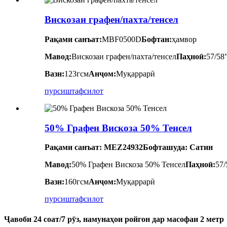
Вискозаи графен/пахта/тенсел
Рақами санъат:
MBF0500D
Бофтан:
ҳамвор
Мавод:
Вискозаи графен/пахта/тенсел
Паҳноӣ:
57/58
Вазн:
123гсм
Анҷом:
Муқаррарӣ
пурсиш
тафсилот
50% Графен Вискоза 50% Тенсел
Рақами санъат: MEZ24932
Бофташуда: Сатин
Мавод:
50% Графен Вискоза 50% Тенсел
Паҳноӣ:
57/
Вазн:
160гсм
Анҷом:
Муқаррарӣ
пурсиш
тафсилот
Ҷавоби 24 соат/7 рӯз, намунаҳои ройгон дар масофаи 2 метр