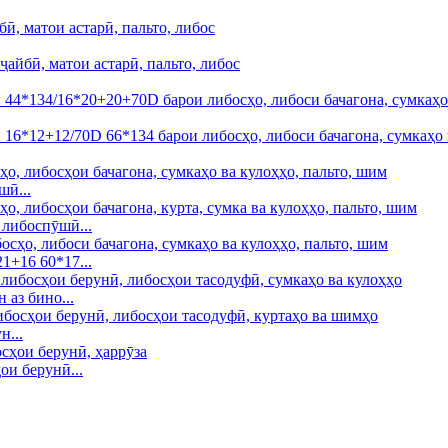
шӣ...
 либоспӯшӣ...
1+16 60*17...
 аз бино...
н...
и берунӣ...