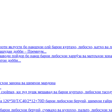
ашудаи добби – Премиум...
тои добби...
.
.