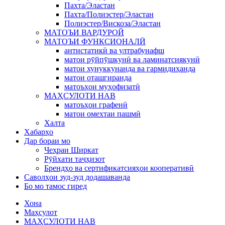
Пахта/Эластан
Пахта/Полиэстер/Эластан
Полиэстер/Вискоза/Эластан
МАТОЪИ ВАРДУРОЙ
МАТОЪИ ФУНКСИОНАЛӢ
антистатикӣ ва ултрабунафш
матои рӯйпӯшкунӣ ва ламинатсиякунӣ
матои хунуккунанда ва гармидиҳанда
матои оташгиранда
матоъҳои муҳофизатӣ
МАҲСУЛОТИ НАВ
матоъҳои графенӣ
матои омехтаи пашмӣ
Халта
Хабарҳо
Дар бораи мо
Чеҳраи Ширкат
Рӯйхати таҷҳизот
Брендҳо ва сертификатсияҳои кооперативӣ
Саволҳои зуд-зуд додашаванда
Бо мо тамос гиред
Хона
Маҳсулот
МАҲСУЛОТИ НАВ