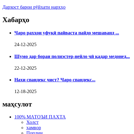
Дархост барои рӯйхати нархҳо
Хабарҳо
Чаро рахҳои уфуқӣ пайваста пайдо мешаванд ...
24-12-2025
Шумо дар бораи полиэстер-нейло чӣ қадар медонед...
22-12-2025
Нахи спандекс чист? Чаро спандекс...
12-18-2025
маҳсулот
100% МАТОЪИ ПАХТА
Холст
ҳамвор
Поплин