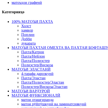
матоъҳои графенӣ
Категорияҳо
100% МАТОЪИ ПАХТА
Холст
ҳамвор
Поплин
Добби
дукарата
МАТОЪИ ПАХТАИ ОМЕХТА ВА ПАХТАИ БОФТАШ
Пахта/Катрон
Пахта/Нейлон
Пахта/Полиэстер
Полиэстер/Вискоза
МАТОЪИ ЭЛАСТАНӢ
4-тарафа дарозкунӣ
Пахта/Эластан
Пахта/Полиэстер/Эластан
Полиэстер/Вискоза/Эластан
МАТОЪИ ВАРДУРОЙ
МАТОЪИ ФУНКСИОНАЛӢ
матои оташгиранда
матои рӯйпӯшкунӣ ва ламинатсиякунӣ