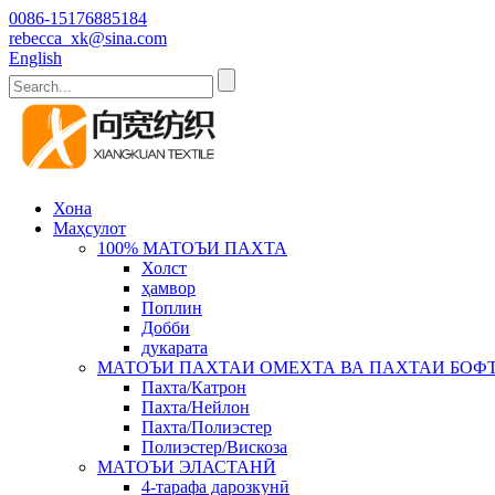
0086-15176885184
rebecca_xk@sina.com
English
Хона
Маҳсулот
100% МАТОЪИ ПАХТА
Холст
ҳамвор
Поплин
Добби
дукарата
МАТОЪИ ПАХТАИ ОМЕХТА ВА ПАХТАИ БОФ
Пахта/Катрон
Пахта/Нейлон
Пахта/Полиэстер
Полиэстер/Вискоза
МАТОЪИ ЭЛАСТАНӢ
4-тарафа дарозкунӣ