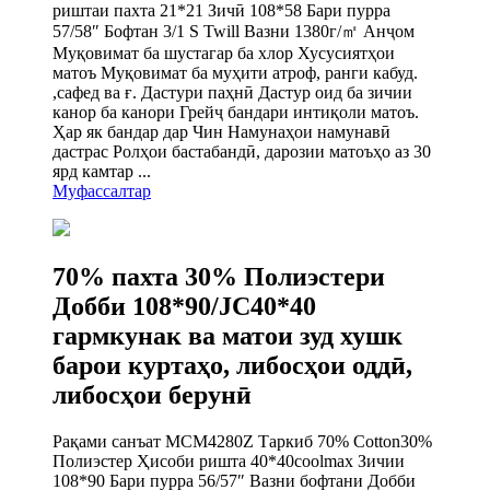
риштаи пахта 21*21 Зичӣ 108*58 Бари пурра
57/58″ Бофтан 3/1 S Twill Вазни 1380г/㎡ Анҷом
Муқовимат ба шустагар ба хлор Хусусиятҳои
матоъ Муқовимат ба муҳити атроф, ранги кабуд.
,сафед ва ғ. Дастури паҳнӣ Дастур оид ба зичии
канор ба канори Грейҷ бандари интиқоли матоъ.
Ҳар як бандар дар Чин Намунаҳои намунавӣ
дастрас Ролҳои бастабандӣ, дарозии матоъҳо аз 30
ярд камтар ...
Муфассалтар
70% пахта 30% Полиэстери
Добби 108*90/JC40*40
гармкунак ва матои зуд хушк
барои куртаҳо, либосҳои оддӣ,
либосҳои берунӣ
Рақами санъат MCM4280Z Таркиб 70% Cotton30%
Полиэстер Ҳисоби ришта 40*40coolmax Зичии
108*90 Бари пурра 56/57″ Вазни бофтани Добби