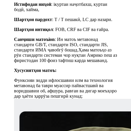
Истифодаи ниҳоӣ
:
i
куртаи наҷотбахш, куртаи
бодӣ, хайма,
Шартҳои пардохт
: T / T пешакӣ, LC дар назари.
Шартҳои интиқол
: FOB, CRF ва CIF ва ғайра.
Санҷиши матоъ
i
on
: Ин матоъ метавонад
стандарти GB/T, стандарти ISO, стандарти JIS,
стандарти ИМА ҷавобгӯ бошад.Ҳама матоъҳо аз
рӯи стандарти системаи чор нуқтаи Амрико пеш аз
фиристодан 100 фоиз тафтиш карда мешаванд.
Хусусиятҳои матоъ:
Функсияи зидди ифлосшавии илм ва технология
метавонад ба таври муассир пайвастшавӣ ва
воридшавии об, афшура, равған ва дигар моеъҳоро
дар ҳаёти ҳаррӯза пешгирӣ кунад;