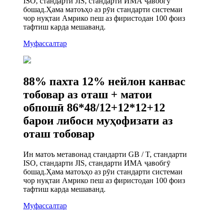
ISO, стандарти JIS, стандарти ИМА ҷавобгӯ
бошад.Ҳама матоъҳо аз рӯи стандарти системаи
чор нуқтаи Амрико пеш аз фиристодан 100 фоиз
тафтиш карда мешаванд.
Муфассалтар
88% пахта 12% нейлон канвас
тобовар аз оташ + матои
обпошӣ 86*48/12+12*12+12
барои либоси муҳофизати аз
оташ тобовар
Ин матоъ метавонад стандарти GB / T, стандарти
ISO, стандарти JIS, стандарти ИМА ҷавобгӯ
бошад.Ҳама матоъҳо аз рӯи стандарти системаи
чор нуқтаи Амрико пеш аз фиристодан 100 фоиз
тафтиш карда мешаванд.
Муфассалтар