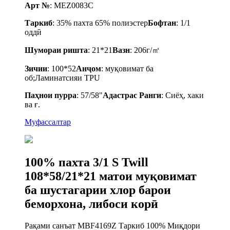
Арт №
: MEZ0083C
Таркиб
: 35% пахта 65% полиэстер
Бофтан
: 1/1
оддӣ
Шумораи ришта
: 21*21
Вазн
: 206г/㎡
Зичии
: 100*52
Анҷом
: муқовимат ба
об;Ламинатсияи TPU
Паҳнои пурра
: 57/58"
A
дастрас
Ранги
: Сиёҳ, хаки
ва ғ.
Муфассалтар
100% пахта 3/1 S Twill
108*58/21*21 матои муқовимат
ба шустагарии хлор барои
беморхона, либоси корӣ
Рақами санъат MBF4169Z Таркиб 100% Миқдори