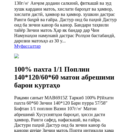
130г/㎡ Анҷом додани салкинӣ, фиткашӣ ва зуд
хушк кардани матоъ, хислати бароҳат ва ҳамвор,
хислати дастӣ, ҳамвор ва ҳамвор. хушкии дастрас
Ранги баҳрӣ ва ғайра. Дастур оид ба паҳнӣ Дастур
оид ба зичии канор ба канор. Бандари таҳвили
тайёр Зичии матоъ Ҳар як бандар дар Чин
Намунаҳои намунавӣ дастрас Ролҳои бастабандӣ,
дарозии матоъҳо аз 30 y...
Муфассалтар
100% пахта 1/1 Поплин
140*120/60*60 матои абрешими
барои куртаҳо
Рақами санъат MAB6915Z Таркиб 100% Рӯйхати
пахта 60*60 Зичии 140*120 Бари пурра 57/58″
Бофтан 1/1 поплин Вазни 107г/㎡ Матои
абрешимӣ Хусусиятҳои бароҳат, ҳисси дасти
ҳамвор, Ранги сафед, нафаскашӣ, ва ғайра.
Дастури паҳнӣ Дастур оид ба зичии канор ба
канори greige Зичии матоъ Порти интиқоли ҳама