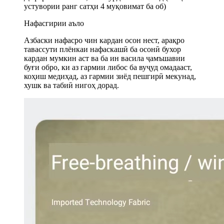
устувории ранг сатҳи 4 муқовимат ба об)
Нафасгирии аъло
Азбаски нафасро чин кардан осон нест, арақро
тавассути плёнкаи нафаскашӣ ба осонӣ бухор
кардан мумкин аст ва ба ин васила ҷамъшавии
буғи обро, ки аз гармии либос ба вуҷуд омадааст,
коҳиш медиҳад, аз гармии зиёд пешгирӣ мекунад,
хушк ва табиӣ нигоҳ дорад.