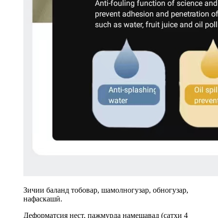
Зичии баланд тобовар, шамолногузар, обногузар,
нафаскашӣ.
Деформатсия нест, пажмурда намешавад (сатҳи 4