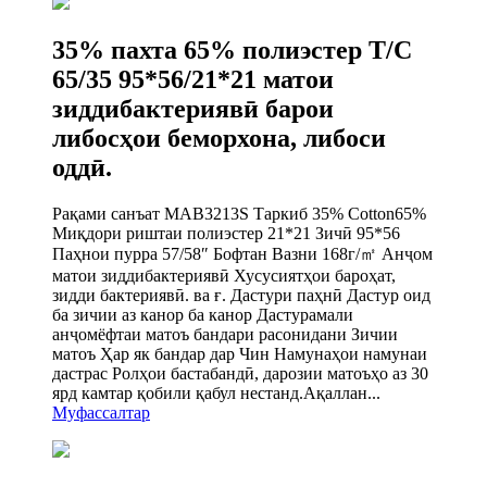
35% пахта 65% полиэстер T/C
65/35 95*56/21*21 матои
зиддибактериявӣ барои
либосҳои беморхона, либоси
оддӣ.
Рақами санъат MAB3213S Таркиб 35% Cotton65%
Миқдори риштаи полиэстер 21*21 Зичӣ 95*56
Паҳнои пурра 57/58″ Бофтан Вазни 168г/㎡ Анҷом
матои зиддибактериявӣ Хусусиятҳои бароҳат,
зидди бактериявӣ. ва ғ. Дастури паҳнӣ Дастур оид
ба зичии аз канор ба канор Дастурамали
анҷомёфтаи матоъ бандари расонидани Зичии
матоъ Ҳар як бандар дар Чин Намунаҳои намунаи
дастрас Ролҳои бастабандӣ, дарозии матоъҳо аз 30
ярд камтар қобили қабул нестанд.Ақаллан...
Муфассалтар