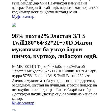
гуна бандар дар Чин Намунаҳои намунавии
дастрас Ролҳои бастабандӣ, дарозии матоъҳо аз 30
ярд камтар қобили қабул нестанд.Мин ...
Муфассалтар
98% пахта2%Эластан 3/1 S
Twill180*64/32*21+70D Матои
муқовимат ба узвҳо барои
шимҳо, куртаҳо, либосҳои оддӣ.
№ MBT0014D Таркиб 98%Коттон2%Расоба
Эластан Миқдори 32*21+70D Зичии 180*64 Бари
пурра 57/58″ Бофтан 3/1 S Twill Вазни 232г/㎡
Анҷоми муқовимат ба узвҳо, осон нест. дарзмол,
бедардмол, шустан ва пӯшидан, пресси пойдор ва
нигоҳубини осон дастрас Ранги баҳрӣ ва ғайра.
Дастурҳои паҳнӣ Дастур оид ба зичии аз канор ба
канор.
Муфассалтар