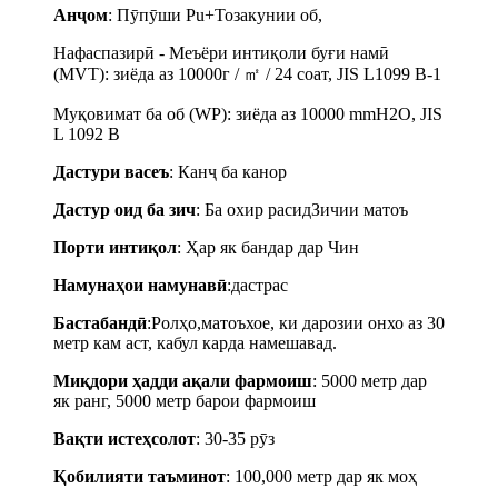
Анҷом
: Пӯпӯши Pu+Тозакунии об,
Нафаспазирӣ - Меъёри интиқоли буғи намӣ
(MVT): зиёда аз 10000г / ㎡ / 24 соат, JIS L1099 B-1
Муқовимат ба об (WP): зиёда аз 10000 mmH2O, JIS
L 1092 B
Дастури васеъ
: Канҷ ба канор
Дастур оид ба зич
: Ба охир расид
Зичии матоъ
Порти интиқол
: Ҳар як бандар дар Чин
Намунаҳои намунавӣ
:
дастрас
Бастабандӣ
:
Ролҳо,
матоъхое, ки дарозии онхо аз 30
метр кам аст, кабул карда намешавад.
Миқдори ҳадди ақали фармоиш
: 5000 метр дар
як ранг, 5000 метр барои фармоиш
Вақти истеҳсолот
: 30-35 рӯз
Қобилияти таъминот
: 100,000 метр дар як моҳ