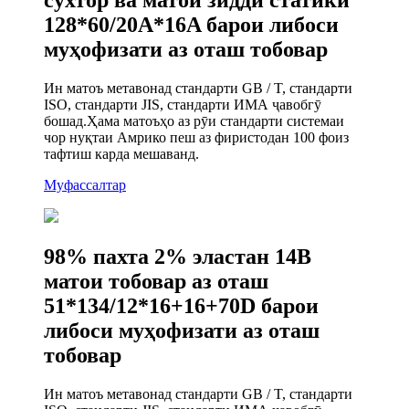
сӯхтор ва матои зидди статикӣ
128*60/20A*16A барои либоси
муҳофизати аз оташ тобовар
Ин матоъ метавонад стандарти GB / T, стандарти
ISO, стандарти JIS, стандарти ИМА ҷавобгӯ
бошад.Ҳама матоъҳо аз рӯи стандарти системаи
чор нуқтаи Амрико пеш аз фиристодан 100 фоиз
тафтиш карда мешаванд.
Муфассалтар
98% пахта 2% эластан 14В
матои тобовар аз оташ
51*134/12*16+16+70D барои
либоси муҳофизати аз оташ
тобовар
Ин матоъ метавонад стандарти GB / T, стандарти