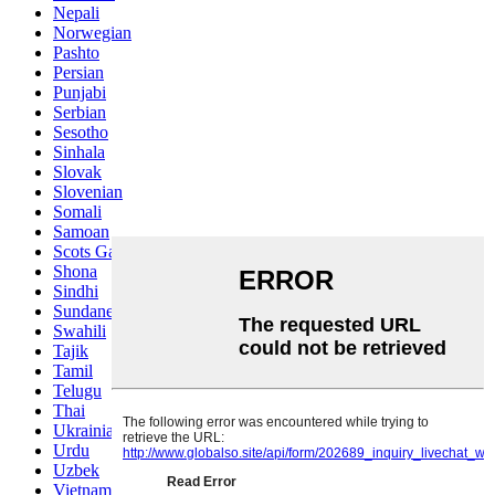
Nepali
Norwegian
Pashto
Persian
Punjabi
Serbian
Sesotho
Sinhala
Slovak
Slovenian
Somali
Samoan
Scots Gaelic
Shona
Sindhi
Sundanese
Swahili
Tajik
Tamil
Telugu
Thai
Ukrainian
Urdu
Uzbek
Vietnamese