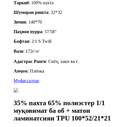
Таркиб
: 100% пахта
Шумораи ришта
: 32*32
Зичии
: 140*70
Паҳнои пурра
: 57/58"
Бофтан
: 2/1 S Twill
Вазн
: 172г/㎡
A
дастрас
Ранги
: Сиёҳ, хаки ва ғ.
Анҷом
: Плёнка
Муфассалтар
35% пахта 65% полиэстер 1/1
муқовимат ба об + матои
ламинатсияи TPU 100*52/21*21