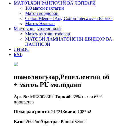
МАТОЪХОИ РАНГКУНЙ ВА ЧОПГАРЙ
100 матои пахтагин
Матои кордюрой
Cotton Blended Ang Cotton Interwoven Fabrika
Матоъ Эластан
Матоъҳои функсионалӣ
Матоъ аз оташ тобовар
МАТОЪИ ЛАМНАТОНОНИ ШИДДОР ВА
ПАСТНОЗЙ
ЛИБОС
БАГ
шамолногузар,Репеллентии об
+ матоъ PU молидани
Арт №
: MEZ0083PU
Таркиб
: 35% пахта 65%
полиэстер
Шумораи ришта
: 21*21
Зичии
: 108*52
Вазн
: 260г/㎡
A
дастрас
Ранги
: Флот