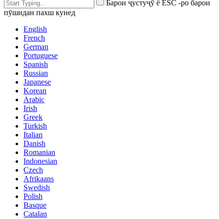
Барои ҷустуҷӯ ё ESC -ро барои
пӯшидан пахш кунед
English
French
German
Portuguese
Spanish
Russian
Japanese
Korean
Arabic
Irish
Greek
Turkish
Italian
Danish
Romanian
Indonesian
Czech
Afrikaans
Swedish
Polish
Basque
Catalan