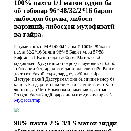
100% пахта 1/1 матои оддии ба
об тобовар 96*48/32/2*16 барои
либосҳои беруна, либоси
варзишӣ, либосҳои муҳофизатӣ
ва ғайра.
Рақами санъат MBD0004 Таркиб 100% Рӯйхати
пахта 32/2*16 Зичии 96*48 Бари пурра 57/58″
Бофтан 1/1 Вазни оддӣ 200г/㎡ Матоъ ба об
муқовимат Хусусиятҳои бароҳат, муқовимат ба об,
тобоварии беҳтар, ҳисси дастӣ далели поён.Ранги
дастраси баҳрӣ, сурх, зард, гулобӣ ва ғайра.
Дастури паҳнӣ Дастурамал оид ба зичии канор ба
канор. Бандари интиқоли матоъ зичии тайёр Ҳар
як порт дар Чин Намунаҳои намунавӣ дастрас
Ролҳои бастабандӣ, дарозии матоъҳо камтар аз 3...
Муфассалтар
98% пахта 2% 3/1 S матои зидди