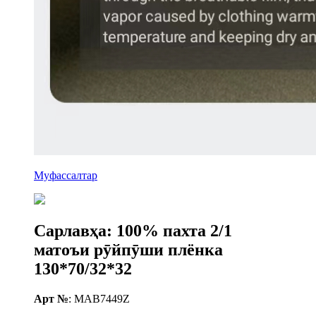
Муфассалтар
Сарлавҳа: 100% пахта 2/1
матоъи рӯйпӯши плёнка
130*70/32*32
Арт №
: MAB7449Z