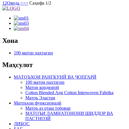
1
2
Оянда >
>>
Саҳифа 1/2
Хона
100 матои пахтагин
Маҳсулот
МАТОЪХОИ РАНГКУНЙ ВА ЧОПГАРЙ
100 матои пахтагин
Матои кордюрой
Cotton Blended Ang Cotton Interwoven Fabrika
Матоъ Эластан
Матоъҳои функсионалӣ
Матоъ аз оташ тобовар
МАТОЪИ ЛАМНАТОНОНИ ШИДДОР ВА
ПАСТНОЗЙ
ЛИБОС
БАГ