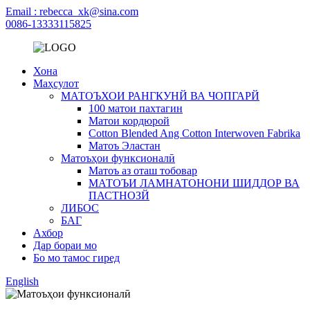
Email : rebecca_xk@sina.com
0086-13333115825
Хона
Маҳсулот
МАТОЪХОИ РАНГКУНЙ ВА ЧОПГАРЙ
100 матои пахтагин
Матои кордюрой
Cotton Blended Ang Cotton Interwoven Fabrika
Матоъ Эластан
Матоъҳои функсионалӣ
Матоъ аз оташ тобовар
МАТОЪИ ЛАМНАТОНОНИ ШИДДОР ВА
ПАСТНОЗЙ
ЛИБОС
БАГ
Ахбор
Дар бораи мо
Бо мо тамос гиред
English