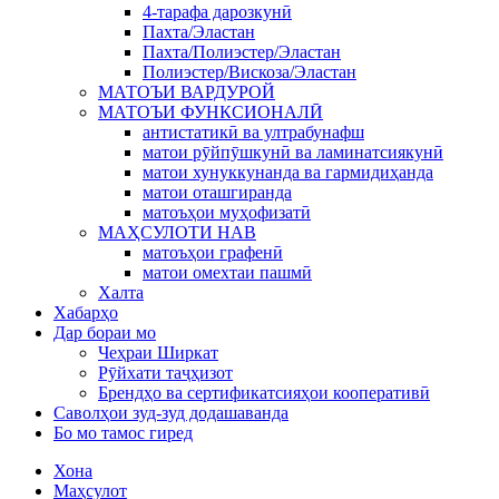
4-тарафа дарозкунӣ
Пахта/Эластан
Пахта/Полиэстер/Эластан
Полиэстер/Вискоза/Эластан
МАТОЪИ ВАРДУРОЙ
МАТОЪИ ФУНКСИОНАЛӢ
антистатикӣ ва ултрабунафш
матои рӯйпӯшкунӣ ва ламинатсиякунӣ
матои хунуккунанда ва гармидиҳанда
матои оташгиранда
матоъҳои муҳофизатӣ
МАҲСУЛОТИ НАВ
матоъҳои графенӣ
матои омехтаи пашмӣ
Халта
Хабарҳо
Дар бораи мо
Чеҳраи Ширкат
Рӯйхати таҷҳизот
Брендҳо ва сертификатсияҳои кооперативӣ
Саволҳои зуд-зуд додашаванда
Бо мо тамос гиред
Хона
Маҳсулот