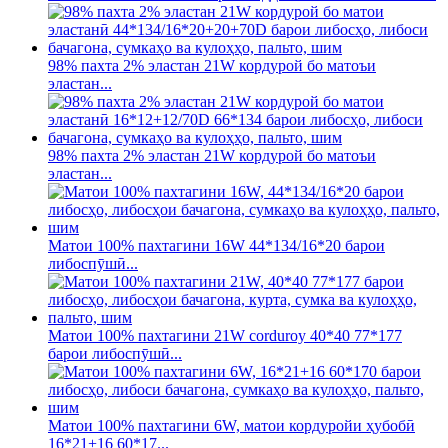
98% пахта 2% эластан 21W кордурой бо матоъи
эластан...
98% пахта 2% эластан 21W кордурой бо матоъи
эластан...
Матои 100% пахтагини 16W 44*134/16*20 барои
либоспӯшӣ...
Матои 100% пахтагини 21W corduroy 40*40 77*177
барои либоспӯшӣ...
Матои 100% пахтагини 6W, матои кордуройи ҳубобӣ
16*21+16 60*17...