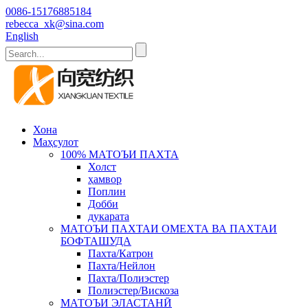
0086-15176885184
rebecca_xk@sina.com
English
Хона
Маҳсулот
100% МАТОЪИ ПАХТА
Холст
ҳамвор
Поплин
Добби
дукарата
МАТОЪИ ПАХТАИ ОМЕХТА ВА ПАХТАИ
БОФТАШУДА
Пахта/Катрон
Пахта/Нейлон
Пахта/Полиэстер
Полиэстер/Вискоза
МАТОЪИ ЭЛАСТАНӢ