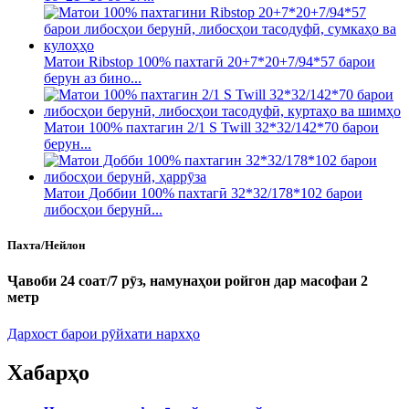
Матои Ribstop 100% пахтагӣ 20+7*20+7/94*57 барои
берун аз бино...
Матои 100% пахтагин 2/1 S Twill 32*32/142*70 барои
берун...
Матои Доббии 100% пахтагӣ 32*32/178*102 барои
либосҳои берунӣ...
Пахта/Нейлон
Ҷавоби 24 соат/7 рӯз, намунаҳои ройгон дар масофаи 2
метр
Дархост барои рӯйхати нархҳо
Хабарҳо