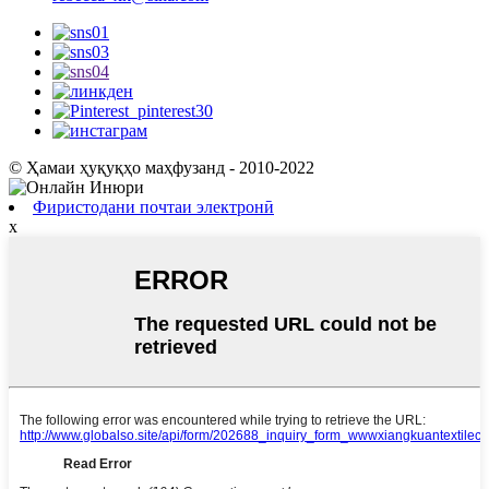
© Ҳамаи ҳуқуқҳо маҳфузанд - 2010-2022
Фиристодани почтаи электронӣ
x