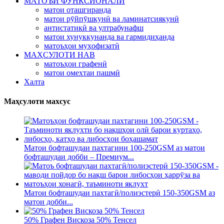
МАТОЪИ ФУНКСИОНАЛӢ
матои оташгиранда
матои рӯйпӯшкунӣ ва ламинатсиякунӣ
антистатикӣ ва ултрабунафш
матои хунуккунанда ва гармидиҳанда
матоъҳои муҳофизатӣ
МАҲСУЛОТИ НАВ
матоъҳои графенӣ
матои омехтаи пашмӣ
Халта
Маҳсулоти махсус
Матои бофташудаи пахтагини 100-250GSM аз матои
бофташудаи добби – Премиум...
Матои бофташудаи пахтагӣ/полиэстерӣ 150-350GSM аз
матои добби...
50% Графен Вискоза 50% Тенсел