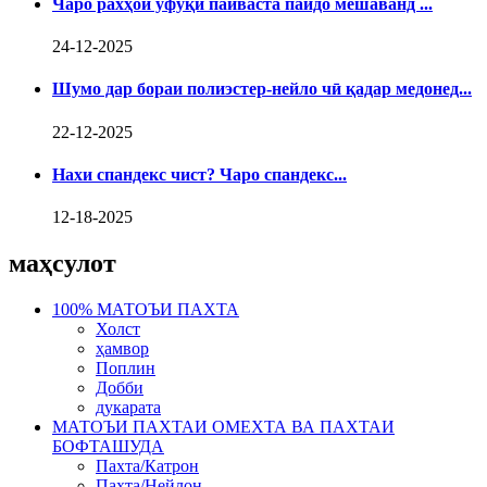
Чаро рахҳои уфуқӣ пайваста пайдо мешаванд ...
24-12-2025
Шумо дар бораи полиэстер-нейло чӣ қадар медонед...
22-12-2025
Нахи спандекс чист? Чаро спандекс...
12-18-2025
маҳсулот
100% МАТОЪИ ПАХТА
Холст
ҳамвор
Поплин
Добби
дукарата
МАТОЪИ ПАХТАИ ОМЕХТА ВА ПАХТАИ
БОФТАШУДА
Пахта/Катрон
Пахта/Нейлон