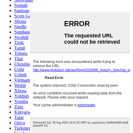
Somali
Samoan
Scots Gaelic
Shona
Sindhi
Sundanese
Swahili
Tajik
Tamil
Telugu
Thai
Ukrainian
Urdu
Uzbek
Vietnamese
Welsh
Xhosa
Yiddish
Yoruba
Zulu
Kinyarwanda
Tatar
Oriya
Turkmen