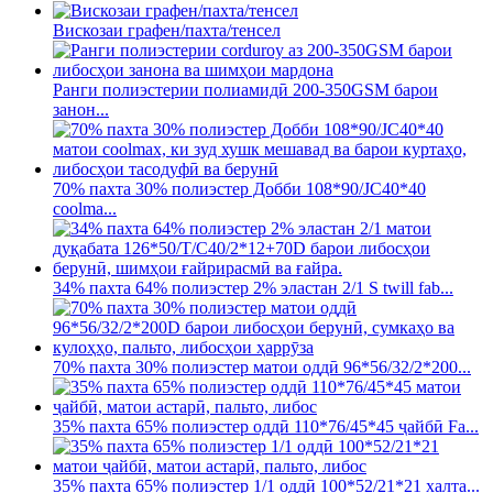
Вискозаи графен/пахта/тенсел
Ранги полиэстерии полиамидӣ 200-350GSM барои
занон...
70% пахта 30% полиэстер Добби 108*90/JC40*40
coolma...
34% пахта 64% полиэстер 2% эластан 2/1 S twill fab...
70% пахта 30% полиэстер матои оддӣ 96*56/32/2*200...
35% пахта 65% полиэстер оддӣ 110*76/45*45 ҷайбӣ Fa...
35% пахта 65% полиэстер 1/1 оддӣ 100*52/21*21 халта...