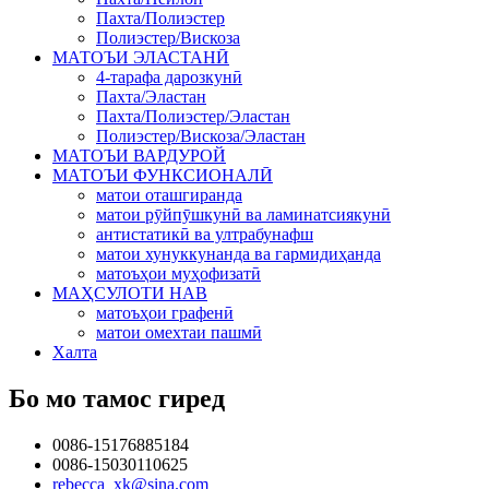
Пахта/Полиэстер
Полиэстер/Вискоза
МАТОЪИ ЭЛАСТАНӢ
4-тарафа дарозкунӣ
Пахта/Эластан
Пахта/Полиэстер/Эластан
Полиэстер/Вискоза/Эластан
МАТОЪИ ВАРДУРОЙ
МАТОЪИ ФУНКСИОНАЛӢ
матои оташгиранда
матои рӯйпӯшкунӣ ва ламинатсиякунӣ
антистатикӣ ва ултрабунафш
матои хунуккунанда ва гармидиҳанда
матоъҳои муҳофизатӣ
МАҲСУЛОТИ НАВ
матоъҳои графенӣ
матои омехтаи пашмӣ
Халта
Бо мо тамос гиред
0086-15176885184
0086-15030110625
rebecca_xk@sina.com