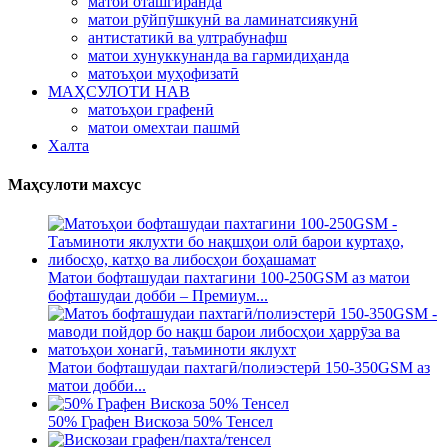
матои оташгиранда
матои рӯйпӯшкунӣ ва ламинатсиякунӣ
антистатикӣ ва ултрабунафш
матои хунуккунанда ва гармидиҳанда
матоъҳои муҳофизатӣ
МАҲСУЛОТИ НАВ
матоъҳои графенӣ
матои омехтаи пашмӣ
Халта
Маҳсулоти махсус
Матои бофташудаи пахтагини 100-250GSM аз матои
бофташудаи добби – Премиум...
Матои бофташудаи пахтагӣ/полиэстерӣ 150-350GSM аз
матои добби...
50% Графен Вискоза 50% Тенсел