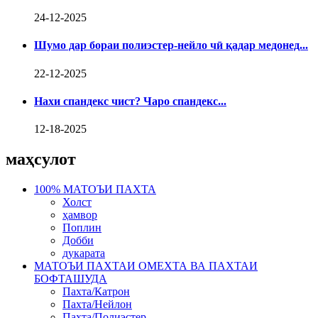
24-12-2025
Шумо дар бораи полиэстер-нейло чӣ қадар медонед...
22-12-2025
Нахи спандекс чист? Чаро спандекс...
12-18-2025
маҳсулот
100% МАТОЪИ ПАХТА
Холст
ҳамвор
Поплин
Добби
дукарата
МАТОЪИ ПАХТАИ ОМЕХТА ВА ПАХТАИ
БОФТАШУДА
Пахта/Катрон
Пахта/Нейлон
Пахта/Полиэстер