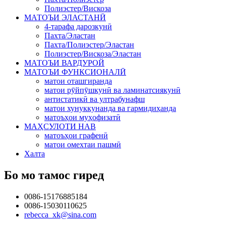
Полиэстер/Вискоза
МАТОЪИ ЭЛАСТАНӢ
4-тарафа дарозкунӣ
Пахта/Эластан
Пахта/Полиэстер/Эластан
Полиэстер/Вискоза/Эластан
МАТОЪИ ВАРДУРОЙ
МАТОЪИ ФУНКСИОНАЛӢ
матои оташгиранда
матои рӯйпӯшкунӣ ва ламинатсиякунӣ
антистатикӣ ва ултрабунафш
матои хунуккунанда ва гармидиҳанда
матоъҳои муҳофизатӣ
МАҲСУЛОТИ НАВ
матоъҳои графенӣ
матои омехтаи пашмӣ
Халта
Бо мо тамос гиред
0086-15176885184
0086-15030110625
rebecca_xk@sina.com