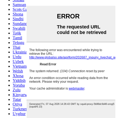
Samoan
Scots Gaelic
Shona
Sindhi
Sundanese
Swahili
Tajik
Tamil
Telugu
Thai
Ukrainian
Urdu
Uzbek
Vietnamese
Welsh
Xhosa
Yiddish
Yoruba
Zulu
Kinyarwanda
Tatar
Oriya
Turkmen
Uyghur