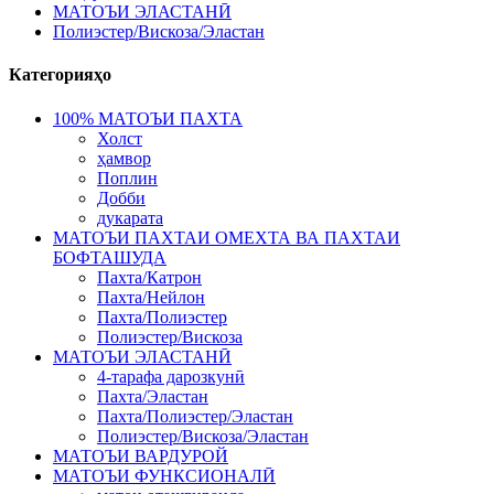
МАТОЪИ ЭЛАСТАНӢ
Полиэстер/Вискоза/Эластан
Категорияҳо
100% МАТОЪИ ПАХТА
Холст
ҳамвор
Поплин
Добби
дукарата
МАТОЪИ ПАХТАИ ОМЕХТА ВА ПАХТАИ
БОФТАШУДА
Пахта/Катрон
Пахта/Нейлон
Пахта/Полиэстер
Полиэстер/Вискоза
МАТОЪИ ЭЛАСТАНӢ
4-тарафа дарозкунӣ
Пахта/Эластан
Пахта/Полиэстер/Эластан
Полиэстер/Вискоза/Эластан
МАТОЪИ ВАРДУРОЙ
МАТОЪИ ФУНКСИОНАЛӢ