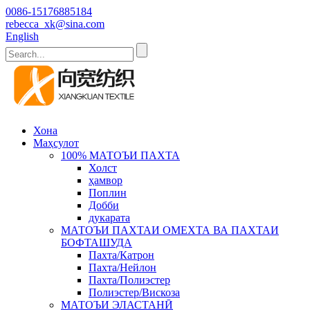
0086-15176885184
rebecca_xk@sina.com
English
Хона
Маҳсулот
100% МАТОЪИ ПАХТА
Холст
ҳамвор
Поплин
Добби
дукарата
МАТОЪИ ПАХТАИ ОМЕХТА ВА ПАХТАИ
БОФТАШУДА
Пахта/Катрон
Пахта/Нейлон
Пахта/Полиэстер
Полиэстер/Вискоза
МАТОЪИ ЭЛАСТАНӢ