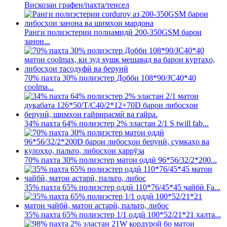
Вискозаи графен/пахта/тенсел
Ранги полиэстерии полиамидӣ 200-350GSM барои
занон...
70% пахта 30% полиэстер Добби 108*90/JC40*40
coolma...
34% пахта 64% полиэстер 2% эластан 2/1 S twill fab...
70% пахта 30% полиэстер матои оддӣ 96*56/32/2*200...
35% пахта 65% полиэстер оддӣ 110*76/45*45 ҷайбӣ Fa...
35% пахта 65% полиэстер 1/1 оддӣ 100*52/21*21 халта...