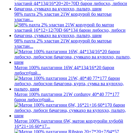
98% пахта 2% эластан 21W кордурой бо матоъи
эластан...
98% пахта 2% эластан 21W кордурой бо матоъи
эластан...
Матои 100% пахтагини 16W 44*134/16*20 барои
либоспӯшӣ...
Матои 100% пахтагини 21W corduroy 40*40 77*177
барои либоспӯшӣ...
Матои 100% пахтагини 6W, матои кордуройи ҳубобӣ
16*21+16 60*17...