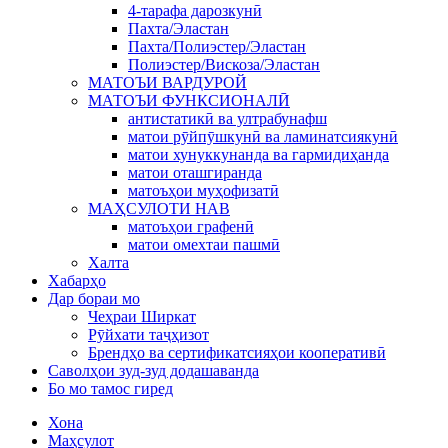
4-тарафа дарозкунӣ
Пахта/Эластан
Пахта/Полиэстер/Эластан
Полиэстер/Вискоза/Эластан
МАТОЪИ ВАРДУРОЙ
МАТОЪИ ФУНКСИОНАЛӢ
антистатикӣ ва ултрабунафш
матои рӯйпӯшкунӣ ва ламинатсиякунӣ
матои хунуккунанда ва гармидиҳанда
матои оташгиранда
матоъҳои муҳофизатӣ
МАҲСУЛОТИ НАВ
матоъҳои графенӣ
матои омехтаи пашмӣ
Халта
Хабарҳо
Дар бораи мо
Чеҳраи Ширкат
Рӯйхати таҷҳизот
Брендҳо ва сертификатсияҳои кооперативӣ
Саволҳои зуд-зуд додашаванда
Бо мо тамос гиред
Хона
Маҳсулот