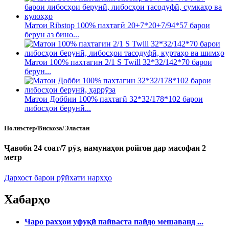
Матои Ribstop 100% пахтагӣ 20+7*20+7/94*57 барои
берун аз бино...
Матои 100% пахтагин 2/1 S Twill 32*32/142*70 барои
берун...
Матои Доббии 100% пахтагӣ 32*32/178*102 барои
либосҳои берунӣ...
Полиэстер/Вискоза/Эластан
Ҷавоби 24 соат/7 рӯз, намунаҳои ройгон дар масофаи 2
метр
Дархост барои рӯйхати нархҳо
Хабарҳо
Чаро рахҳои уфуқӣ пайваста пайдо мешаванд ...