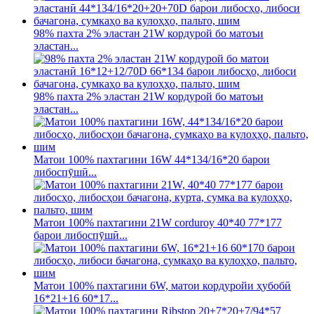
98% пахта 2% эластан 21W кордурой бо матоъи
эластан...
98% пахта 2% эластан 21W кордурой бо матоъи
эластан...
Матои 100% пахтагини 16W 44*134/16*20 барои
либоспӯшӣ...
Матои 100% пахтагини 21W corduroy 40*40 77*177
барои либоспӯшӣ...
Матои 100% пахтагини 6W, матои кордуройи ҳубобӣ
16*21+16 60*17...