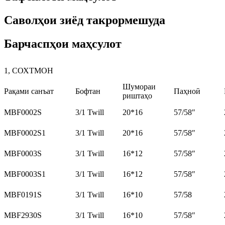
Саволҳои зиёд такрормешуда
Барчаспҳои маҳсулот
1, СОХТМОН
Шумораи
Рақами санъат
Бофтан
Паҳноӣ
риштаҳо
MBF0002S
3/1 Twill
20*16
57/58″
MBF0002S1
3/1 Twill
20*16
57/58″
MBF0003S
3/1 Twill
16*12
57/58″
MBF0003S1
3/1 Twill
16*12
57/58″
MBF0191S
3/1 Twill
16*10
57/58
MBF2930S
3/1 Twill
16*10
57/58″