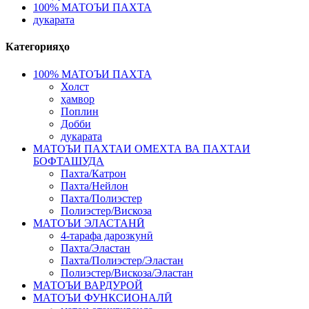
100% МАТОЪИ ПАХТА
дукарата
Категорияҳо
100% МАТОЪИ ПАХТА
Холст
ҳамвор
Поплин
Добби
дукарата
МАТОЪИ ПАХТАИ ОМЕХТА ВА ПАХТАИ
БОФТАШУДА
Пахта/Катрон
Пахта/Нейлон
Пахта/Полиэстер
Полиэстер/Вискоза
МАТОЪИ ЭЛАСТАНӢ
4-тарафа дарозкунӣ
Пахта/Эластан
Пахта/Полиэстер/Эластан
Полиэстер/Вискоза/Эластан
МАТОЪИ ВАРДУРОЙ
МАТОЪИ ФУНКСИОНАЛӢ