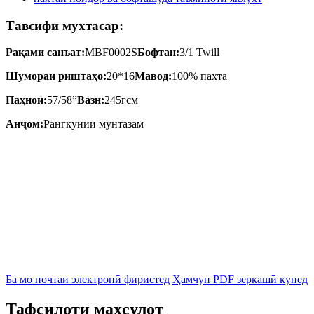
Тавсифи мухтасар:
Рақами санъат:
MBF0002S
Бофтан:
3/1 Twill
Шумораи риштаҳо:
20*16
Мавод:
100% пахта
Паҳноӣ:
57/58”
Вазн:
245гсм
Анҷом:
Рангкунии мунтазам
Ба мо почтаи электронӣ фиристед
Ҳамчун PDF зеркашӣ кунед
Тафсилоти маҳсулот