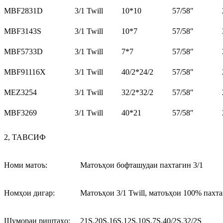
MBF2831D
3/1 Twill
10*10
57/58″
MBF3143S
3/1 Twill
10*7
57/58″
MBF5733D
3/1 Twill
7*7
57/58″
MBF91116X
3/1 Twill
40/2*24/2
57/58″
MEZ3254
3/1 Twill
32/2*32/2
57/58″
MBF3269
3/1 Twill
40*21
57/58″
2, ТАВСИФ
Номи матоъ:
Матоъҳои бофташудаи пахтагин 3/1
Номҳои дигар:
Матоъҳои 3/1 Twill, матоъҳои 100% пахта
Шумораи риштаҳо:
21S,20S,16S,12S,10S,7S,40/2S,32/2S