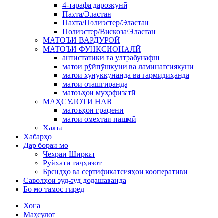
4-тарафа дарозкунӣ
Пахта/Эластан
Пахта/Полиэстер/Эластан
Полиэстер/Вискоза/Эластан
МАТОЪИ ВАРДУРОЙ
МАТОЪИ ФУНКСИОНАЛӢ
антистатикӣ ва ултрабунафш
матои рӯйпӯшкунӣ ва ламинатсиякунӣ
матои хунуккунанда ва гармидиҳанда
матои оташгиранда
матоъҳои муҳофизатӣ
МАҲСУЛОТИ НАВ
матоъҳои графенӣ
матои омехтаи пашмӣ
Халта
Хабарҳо
Дар бораи мо
Чеҳраи Ширкат
Рӯйхати таҷҳизот
Брендҳо ва сертификатсияҳои кооперативӣ
Саволҳои зуд-зуд додашаванда
Бо мо тамос гиред
Хона
Маҳсулот