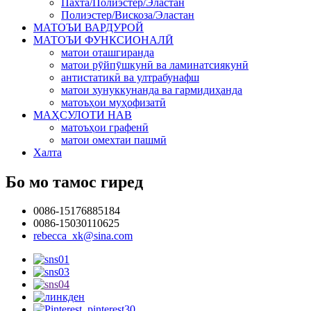
Пахта/Полиэстер/Эластан
Полиэстер/Вискоза/Эластан
МАТОЪИ ВАРДУРОЙ
МАТОЪИ ФУНКСИОНАЛӢ
матои оташгиранда
матои рӯйпӯшкунӣ ва ламинатсиякунӣ
антистатикӣ ва ултрабунафш
матои хунуккунанда ва гармидиҳанда
матоъҳои муҳофизатӣ
МАҲСУЛОТИ НАВ
матоъҳои графенӣ
матои омехтаи пашмӣ
Халта
Бо мо тамос гиред
0086-15176885184
0086-15030110625
rebecca_xk@sina.com