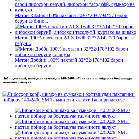
Матои Ribstop 100% пахтагӣ 20+7*20+7/94*57 барои
берун аз бино...
Матои 100% пахтагин 2/1 S Twill 32*32/142*70 барои
берун...
Матои Доббии 100% пахтагӣ 32*32/178*102 барои
либосҳои берунӣ...
Либосҳои корӣ, шимҳо ва сумкаҳои 140-240GSM аз пахтаи пойдор ва бофташуда
таъминоти яклухт