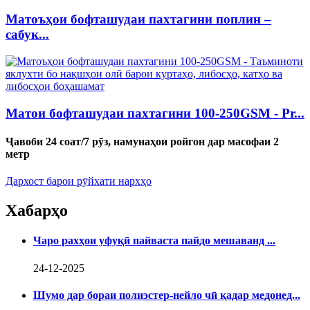
Матоъҳои бофташудаи пахтагини поплин –
сабук...
Матои бофташудаи пахтагини 100-250GSM - Pr...
Ҷавоби 24 соат/7 рӯз, намунаҳои ройгон дар масофаи 2
метр
Дархост барои рӯйхати нархҳо
Хабарҳо
Чаро рахҳои уфуқӣ пайваста пайдо мешаванд ...
24-12-2025
Шумо дар бораи полиэстер-нейло чӣ қадар медонед...