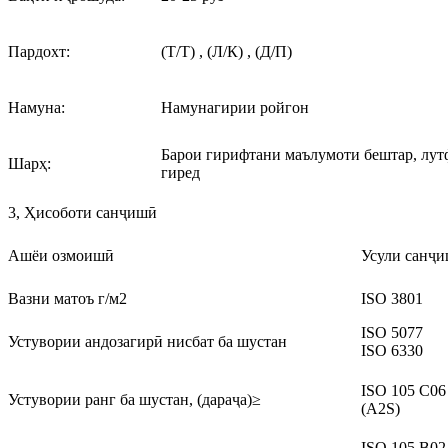
Пардохт:
(Т/Т) , (Л/К) , (Д/П)
Намуна:
Намунагирии ройгон
Барои гирифтани маълумоти бештар, лутф
Шарҳ:
гиред
3, Ҳисоботи санҷишӣ
Ашёи озмоишӣ
Усули санҷ
Вазни матоъ г/м2
ISO 3801
ISO 5077
Устувории андозагирӣ нисбат ба шустан
ISO 6330
ISO 105 C06
Устувории ранг ба шустан, (дараҷа)≥
(A2S)
ISO 105 B02