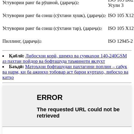
Устувории ранг ба рӯшноӣ, (дараҷа)≥
Усули 3
Устувории ранг ба соиш (сӯхтани хушк), (дараҷа)≥
ISO 105 X12
Устувории ранг ба соиш (сӯхтани тар), (дараҷа)≥
ISO 105 X12
Пиллинг, (дараҷа)≥
ISO 12945-2
Қаблӣ:
Либосҳои корӣ, шимҳо ва сумкаҳои 140-240GSM
аз пахтаи пойдор ва бофташуда таъминоти яклухт
Баъдӣ:
Матоъҳои бофташудаи пахтагини поплин – сабук
ва нарм, ки ба ажинҳо тобовар аст барои куртаҳо, либосҳо ва
катҳо