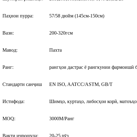
Паҳнои пурра:
57/58 дюйм (145см-150см)
Вазн:
200-320гсм
Мавод:
Пахта
Ранг:
рангҳои дастрас ё рангкунии фармоишӣ ба
Стандарти санҷиш
EN ISO, AATCC/ASTM, GB/T
Истифода:
Шимҳо, куртаҳо, либосҳои корӣ, матоъҳои
MOQ:
3000M/Ранг
Вақти иҷрошуда:
20-25 рӯз