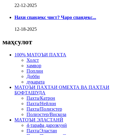
22-12-2025
Нахи спандекс чист? Чаро спандекс...
12-18-2025
маҳсулот
100% МАТОЪИ ПАХТА
Холст
ҳамвор
Поплин
Добби
дукарата
МАТОЪИ ПАХТАИ ОМЕХТА ВА ПАХТАИ
БОФТАШУДА
Пахта/Катрон
Пахта/Нейлон
Пахта/Полиэстер
Полиэстер/Вискоза
МАТОЪИ ЭЛАСТАНӢ
4-тарафа дарозкунӣ
Пахта/Эластан