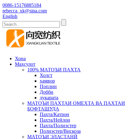
0086-15176885184
rebecca_xk@sina.com
English
Хона
Маҳсулот
100% МАТОЪИ ПАХТА
Холст
ҳамвор
Поплин
Добби
дукарата
МАТОЪИ ПАХТАИ ОМЕХТА ВА ПАХТАИ
БОФТАШУДА
Пахта/Катрон
Пахта/Нейлон
Пахта/Полиэстер
Полиэстер/Вискоза
МАТОЪИ ЭЛАСТАНӢ