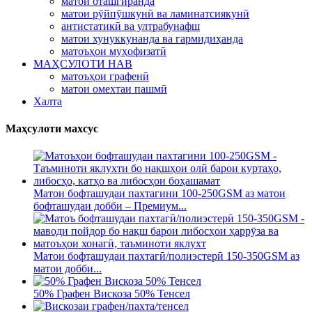
матои оташгиранда
матои рӯйпӯшкунӣ ва ламинатсиякунӣ
антистатикӣ ва ултрабунафш
матои хунуккунанда ва гармидиҳанда
матоъҳои муҳофизатӣ
МАҲСУЛОТИ НАВ
матоъҳои графенӣ
матои омехтаи пашмӣ
Халта
Маҳсулоти махсус
Матои бофташудаи пахтагини 100-250GSM аз матои
бофташудаи добби – Премиум...
Матои бофташудаи пахтагӣ/полиэстерӣ 150-350GSM аз
матои добби...
50% Графен Вискоза 50% Тенсел