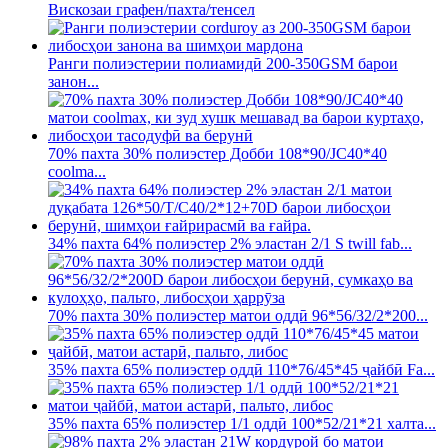
Вискозаи графен/пахта/тенсел
Ранги полиэстерии полиамидӣ 200-350GSM барои
занон...
70% пахта 30% полиэстер Добби 108*90/JC40*40
coolma...
34% пахта 64% полиэстер 2% эластан 2/1 S twill fab...
70% пахта 30% полиэстер матои оддӣ 96*56/32/2*200...
35% пахта 65% полиэстер оддӣ 110*76/45*45 ҷайбӣ Fa...
35% пахта 65% полиэстер 1/1 оддӣ 100*52/21*21 халта...